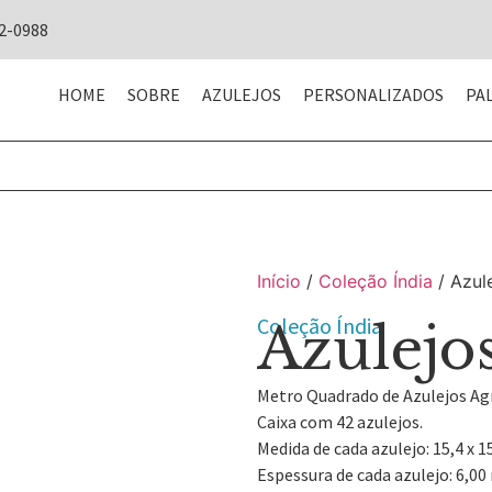
42-0988
HOME
SOBRE
AZULEJOS
PERSONALIZADOS
PA
Início
/
Coleção Índia
/ Azul
Coleção Índia
Azulejo
Metro Quadrado de Azulejos Ag
Caixa com 42 azulejos.
Medida de cada azulejo: 15,4 x 1
Espessura de cada azulejo: 6,0