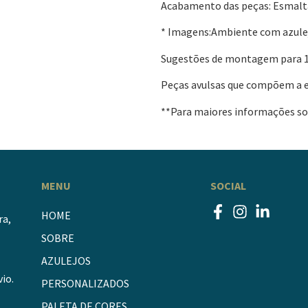
Acabamento das peças: Esmalt
* Imagens:Ambiente com azule
Sugestões de montagem para 
Peças avulsas que compõem a 
**Para maiores informações sob
MENU
SOCIAL
HOME
ra,
SOBRE
AZULEJOS
io.
PERSONALIZADOS
PALETA DE CORES