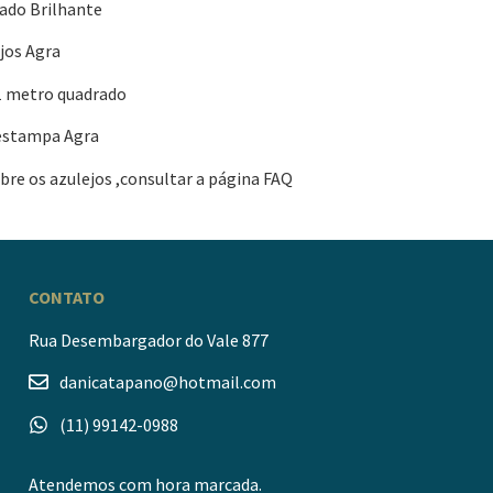
ado Brilhante
jos Agra
1 metro quadrado
estampa Agra
re os azulejos ,consultar a página FAQ
CONTATO
Rua Desembargador do Vale 877
danicatapano@hotmail.com
(11) 99142-0988
Atendemos com hora marcada.