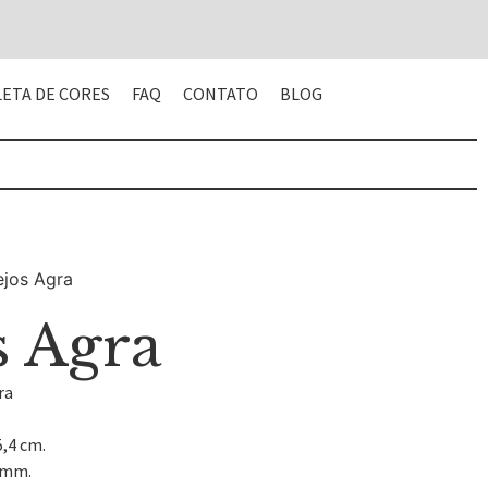
LETA DE CORES
FAQ
CONTATO
BLOG
ejos Agra
s Agra
ra
5,4 cm.
0 mm.