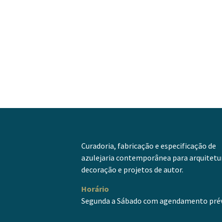
Curadoria, fabricação e especificação de
azulejaria contemporânea para arquitetu
decoração e projetos de autor.
Horário
Segunda a Sábado com agendamento prév